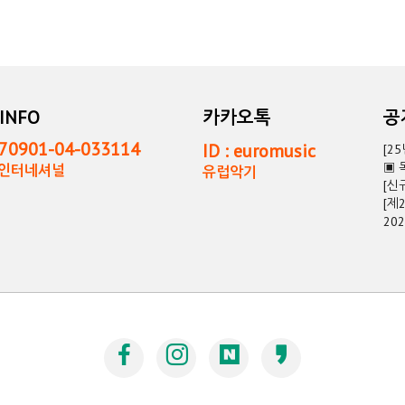
INFO
카카오톡
0901-04-033114
ID : euromusic
[2
▣ 
독인터네셔널
유럽악기
[신
[제
20