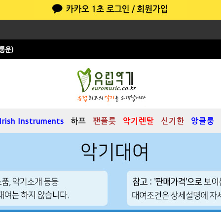
Irish Instruments
하프
팬플릇
악기렌탈
신기한
앙클룽