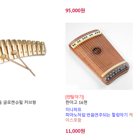
95,000원
[렌탈악기]
음 글로켄슈필 커브형
한아고 16현
미니하프
피아노처럼 반음연주되는 힐링악기
케
이스포함
11,000원