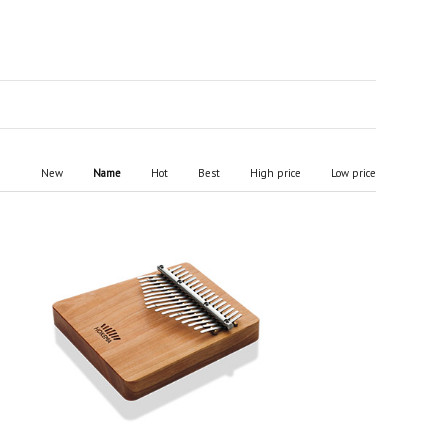
New
Name
Hot
Best
High price
Low price