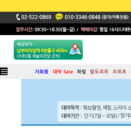
지휘봉
대박 Sale
차임
발도르프
오르프