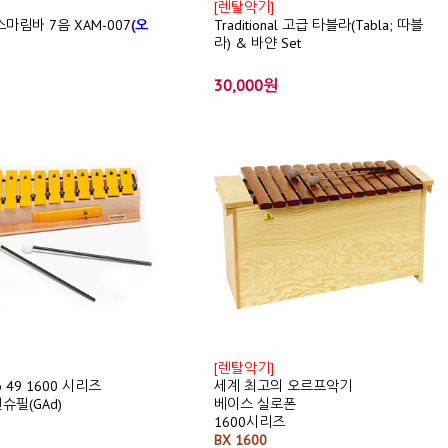
[렌탈악기]
이스마림바 7음 XAM-007
(오
Traditional 고급 타블라(Tabla; 따블
라) & 바얀 Set
30,000원
[렌탈악기]
o 49 1600 시리즈
세계 최고의 오르프악기
슈필(GAd)
베이스 실로폰
1600시리즈
BX 1600