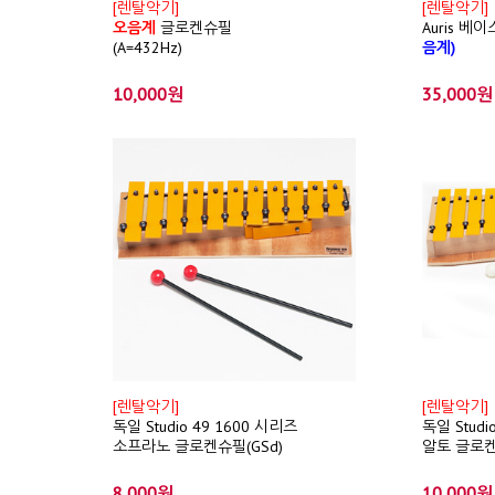
[렌탈악기]
[렌탈악기]
오음계
글로켄슈필
Auris 베
(A=432Hz)
음계)
10,000원
35,000원
[렌탈악기]
[렌탈악기]
독일 Studio 49 1600 시리즈
독일 Studi
소프라노 글로켄슈필(GSd)
알토 글로켄
8,000원
10,000원