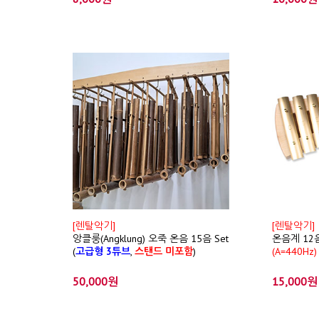
[렌탈악기]
[렌탈악기]
앙클룽(Angklung) 오죽 온음 15음 Set
온음계 12
(
고급형 3튜브
,
스탠드 미포함
)
(A=440Hz)
50,000원
15,000원