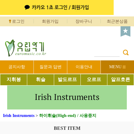
로그인
회원가입
장바구니
최근본상품
공지사항
질문과 답변
이용안내
MENU
지휘봉
휘슬
발도르프
오르프
알프호른
Irish Instruments
>
하이휘슬(High-end) / 사용중지
BEST ITEM