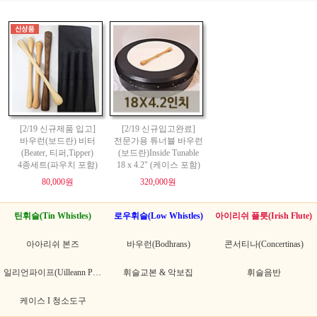
[2/19 신규제품 입고]
[2/19 신규입고완료]
바우런(보드란) 비터
전문가용 튜너블 바우런
(Beater, 티퍼,Tipper)
(보드란)Inside Tunable
4종세트(파우치 포함)
18 x 4.2" (케이스 포함)
80,000원
320,000원
틴휘슬(Tin Whistles)
로우휘슬(Low Whistles)
아이리쉬 플릇(Irish Flute)
아아리쉬 본즈
바우런(Bodhrans)
콘서티나(Concertinas)
일리언파이프(Uilleann Pipes)
휘슬교본 & 악보집
휘슬음반
케이스 I 청소도구