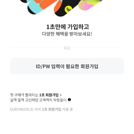
카카오로 가입하기
간편회원가입
SNS계정이 없으신 경우 일반 회원가입을 통해
회원가입을 진행할 수 있습니다.
ID/PW 입력이 필요한 회원가입
마이페이지
장바구니
관심상품
기획전
구매후기
이벤트
첫 구매가 빨라지는
1초 회원가입
⚡️
고객센터
입금계좌정보
살까 말까 고민하던 고객까지 막힘없이
02-522-0869
국민 270901-04-033114
EUROMUSIC도 이미
1초 회원가입
사용 중
평일 09:30 ~ 18:00
예금주: (주)한독인터네셔널
토요일 10:00 ~ 18:00
월~금 택배마감 16:00
고객센터 연결