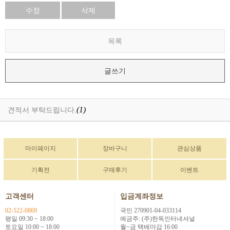
수정
삭제
목록
글쓰기
(1)
견적서 부탁드립니다.
마이페이지
장바구니
관심상품
기획전
구매후기
이벤트
고객센터
입금계좌정보
02-522-0869
국민 270901-04-033114
평일 09:30 ~ 18:00
예금주: (주)한독인터네셔널
토요일 10:00 ~ 18:00
월~금 택배마감 16:00