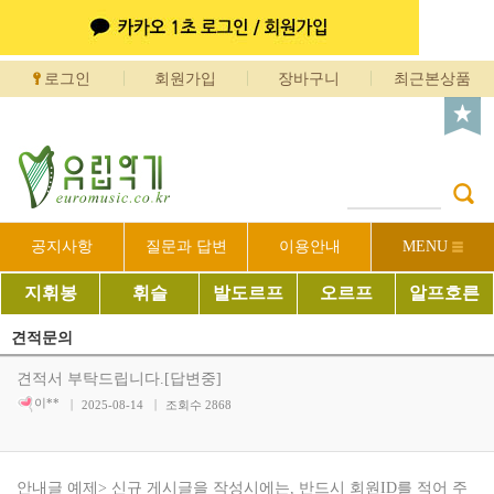
로그인
회원가입
장바구니
최근본상품
공지사항
질문과 답변
이용안내
MENU
지휘봉
휘슬
발도르프
오르프
알프호른
견적문의
견적서 부탁드립니다.[답변중]
이**
2025-08-14
조회수
2868
안내글 예제> 신규 게시글을 작성시에는, 반드시 회원ID를 적어 주