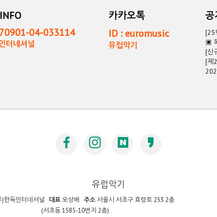
INFO
카카오톡
0901-04-033114
ID : euromusic
[2
▣ 
독인터네셔널
유럽악기
[신
[제
20
유럽악기
주)한독인터네셔널
대표
오상배
주소
서울시 서초구 효령로 253 2층
(서초동 1585-10번지 2층)