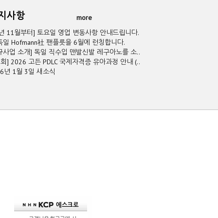
공지사항
more
5년 11월부터] 토요일 영업 변동사항 안내드립니다.
독일 Hofmann社 팬플릇을 6월에 런칭합니다.
규사업 소개] 독일 직수입 맨발신발 레구아노를 소..
2회] 2026 고든 PDLC 국제자격증 유아과정 안내 (..
26년 1월 3일 새소식