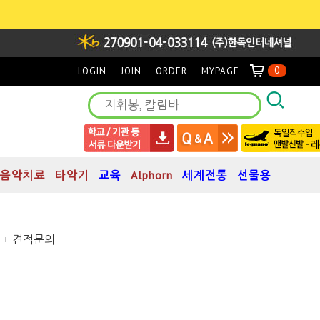
0
LOGIN
JOIN
ORDER
MYPAGE
음악치료
타악기
교육
Alphorn
세계전통
선물용
견적문의