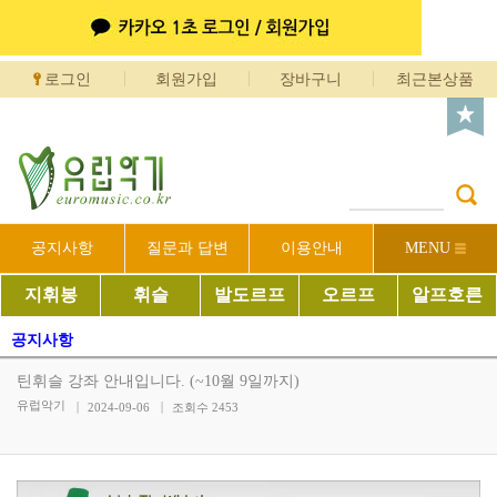
로그인
회원가입
장바구니
최근본상품
공지사항
질문과 답변
이용안내
MENU
지휘봉
휘슬
발도르프
오르프
알프호른
공지사항
틴휘슬 강좌 안내입니다. (~10월 9일까지)
유럽악기
2024-09-06
조회수
2453