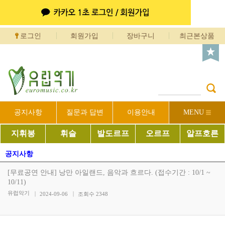
로그인
회원가입
장바구니
최근본상품
공지사항
질문과 답변
이용안내
MENU
지휘봉
휘슬
발도르프
오르프
알프호른
공지사항
[무료공연 안내] 낭만 아일랜드, 음악과 흐르다. (접수기간 : 10/1 ~
10/11)
유럽악기
2024-09-06
조회수
2348