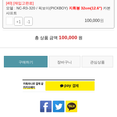
[40] [재입고완료]
모델 : NC-R3-320 / 픽보이(PICKBOY)
지휘봉 32cm(12.6")
카본
샤프트
100,000
원
+1
-1
100,000
총 상품 금액
원
구매하기
장바구니
관심상품