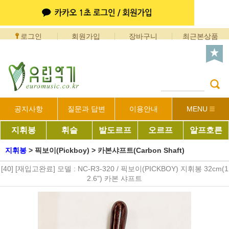
로그인
회원가입
장바구니
최근본상품
공지사항
질문과 답변
이용안내
MENU
지휘봉
휘슬
발도르프
오르프
알프호른
지휘봉
>
픽보이(Pickboy)
>
카본샤프트(Carbon Shaft)
[40] [재입고완료] 모델 : NC-R3-320 / 픽보이(PICKBOY) 지휘봉 32cm(1
2.6") 카본 샤프트