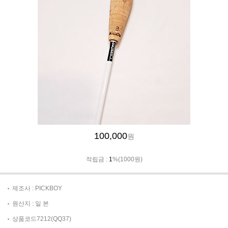
100,000
원
적립금 :
1
%(1000원)
제조사 : PICKBOY
원산지 : 일 본
상품코드7212(QQ37)