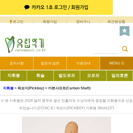
로그인
회원가입
장바구니
최근본상품
공지사항
질문과 답변
이용안내
MENU
지휘봉
휘슬
발도르프
오르프
알프호른
지휘봉
>
픽보이(Pickboy)
>
카본샤프트(Carbon Shaft)
※ 본 지휘봉은 2026 말러 콩쿠르 결선 진출자와 수상자에게 증정될 지휘봉으로 선정
되었습니다.[37] NC-E / 픽보이(PICKBOY) 지휘봉 38cm(15")