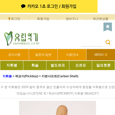
로그인
회원가입
장바구니
최근본상품
공지사항
질문과 답변
이용안내
MENU
지휘봉
휘슬
발도르프
오르프
알프호른
지휘봉
>
픽보이(Pickboy)
>
카본샤프트(Carbon Shaft)
※ 본 지휘봉은 2026 말러 콩쿠르 결선 진출자와 수상자에게 증정될 지휘봉으로 선정
되었습니다.[37] NC-E / 픽보이(PICKBOY) 지휘봉 38cm(15")