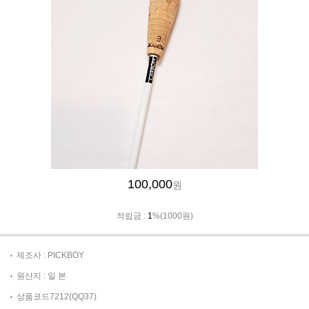
100,000
원
적립금 :
1
%(1000원)
제조사 : PICKBOY
원산지 : 일 본
상품코드7212(QQ37)