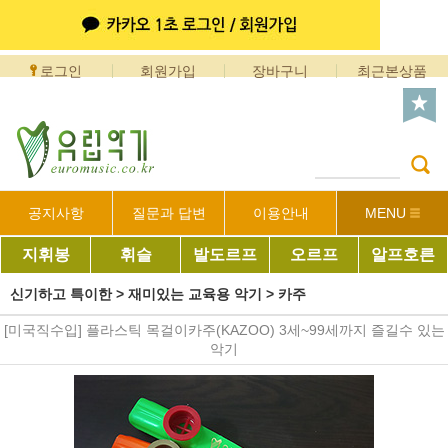
로그인
회원가입
장바구니
최근본상품
공지사항
질문과 답변
이용안내
MENU
지휘봉
휘슬
발도르프
오르프
알프호른
신기하고 특이한
>
재미있는 교육용 악기
>
카주
[미국직수입] 플라스틱 목걸이카주(KAZOO) 3세~99세까지 즐길수 있는
악기