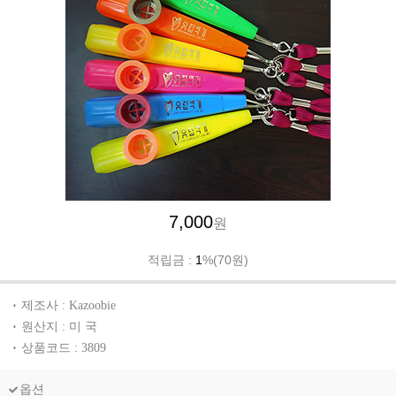
7,000
원
적립금 :
1
%(70원)
제조사 : Kazoobie
원산지 : 미 국
상품코드 : 3809
옵션