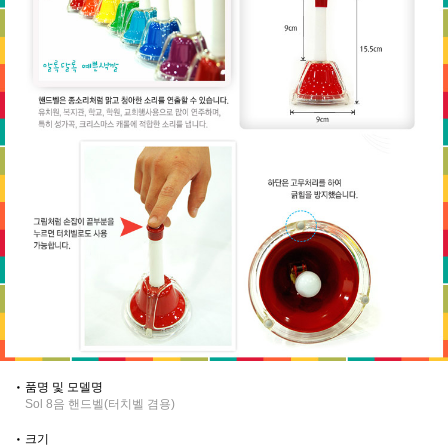
품명 및 모델명
Sol 8음 핸드벨(터치벨 겸용)
크기