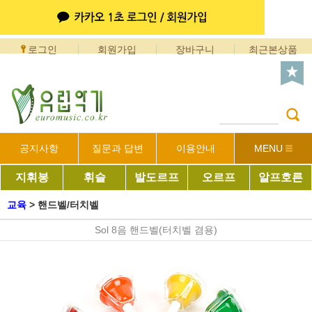
로그인
회원가입
장바구니
최근본상품
공지사항
질문과 답변
이용안내
MENU
지휘봉
휘슬
발도르프
오르프
알프호른
교육
>
핸드벨/터치벨
Sol 8음 핸드벨(터치벨 겸용)