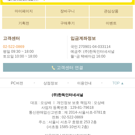
마이페이지
장바구니
관심상품
기획전
구매후기
이벤트
고객센터
입금계좌정보
02-522-0869
국민 270901-04-033114
평일 09:30 ~ 18:00
예금주: (주)한독인터네셔널
토요일 10:00 ~ 18:00
월~금 택배마감 16:00
고객센터 연결
PC버전
상점정보
이용안내
TOP ▲
(주)한독인터네셔널
대표 : 오상배 ㅣ 개인정보 보호 책임자 : 오상배
사업자 등록번호 : 129-81-79618
통신판매업신고번호 : 제 2014-서울서초-0781호
전화 : 02-522-0869
주소 : 서울시 서초구 효령로 253 2층
(서초동 1585-10번지 2층)