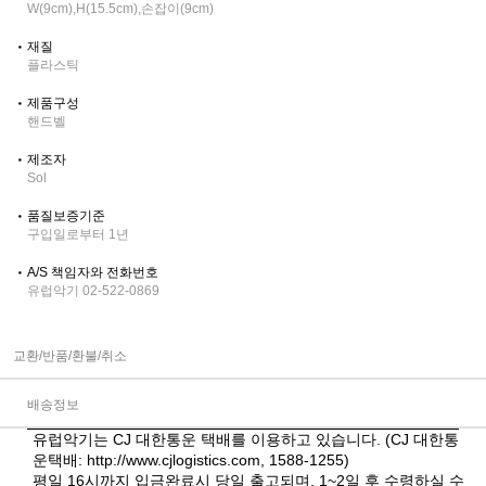
W(9cm),H(15.5cm),손잡이(9cm)
재질
플라스틱
제품구성
핸드벨
제조자
Sol
품질보증기준
구입일로부터 1년
A/S 책임자와 전화번호
유럽악기 02-522-0869
교환/반품/환불/취소
배송정보
유럽악기는 CJ 대한통운 택배를 이용하고 있습니다. (CJ 대한통
운택배:
http://www.cjlogistics.com
, 1588-1255)
평일 16시까지 입금완료시 당일 출고되며, 1~2일 후 수령하실 수