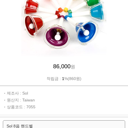
86,000
원
적립금 :
1
%(860원)
제조사 : Sol
원산지 : Taiwan
상품코드 : 7055
Sol 8음 핸드벨