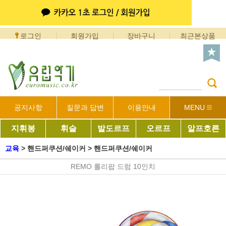
로그인
회원가입
장바구니
최근본상품
공지사항
질문과 답변
이용안내
MENU
지휘봉
휘슬
발도르프
오르프
알프호른
교육
>
핸드퍼쿠션/쉐이커
>
핸드퍼쿠션/쉐이커
REMO 롤리팝 드럼 10인치