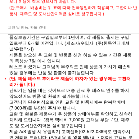
오니 이용에 착오 없으시기 바랍니다.
(단,구매시- 배송비는 위 표에 따라 전국동일하게 적용되고, 교환이나 반
품시- 제주도 및 도서산간지역은 실비로 청구됩니다.)
교환 및 반품, 환불 안내
품질보증기간은 구입일로부터 1년이며, 각 제품의 출시는 구입
일로부터 6개월 이전입니다. (제조자/수입자: (주)한독인터네셔
널/유럽악기)
제품을 받으신 후 교환 및 반품을 신청 하실 수 있는 기간은 제품
의 특성상 7일 이내 입니다.
테스트 하셨거나 고객님의 부주의로 인해 상품의 가치가 훼손되
었을 경우에는 반품 및 환불이 불가능합니다.
(단, 제품 테스트 후에라도 제품에 하자가 있는 경우에는 교환처
리가 됩니다.)
관악기는 입을 대는 것이므로 배송 완료 후 테스트 연주를 하지
않으셨어도 반품 및 환불이 불가능합니다.
고객님의 단순변심으로 인한 교환 및 반품시에는 왕복택배비
(7,000원)를 부담해 주셔야 합니다.
교환 및 환불은
제품수거 후 상품의 상태여부를 확인
하고 신속히
처리해 드립니다. (왕복 택배비 7,000원 고객님 부담. / 단, 제주
도 및 도서산간지역은 실비청구됩니다.)
제품 A/S 발생 시 유럽악기 고객센터(02-522-0869)로 연락주시
면 처리해 드립니다. (A/S비용 및 왕복 택배비 7,000원 고객님 부