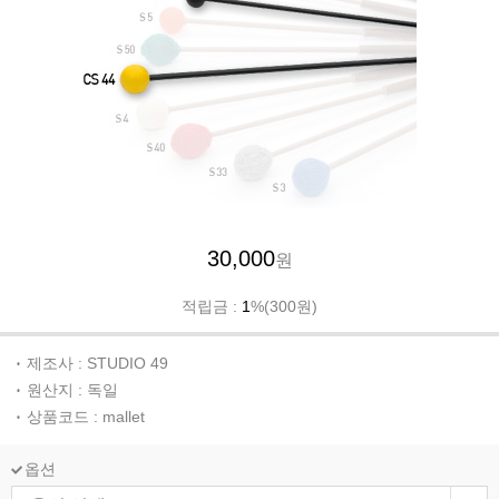
30,000
원
적립금 :
1
%(300원)
제조사 : STUDIO 49
원산지 : 독일
상품코드 : mallet
옵션