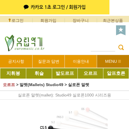
로그인
회원가입
장바구니
최근본상품
공지사항
질문과 답변
이용안내
MENU
지휘봉
휘슬
발도르프
오르프
알프호른
오르프
>
말렛(Mallets) Studio49
>
실로폰 말렛
실로폰 말렛(mallet): Studio49 실로폰1000 시리즈용