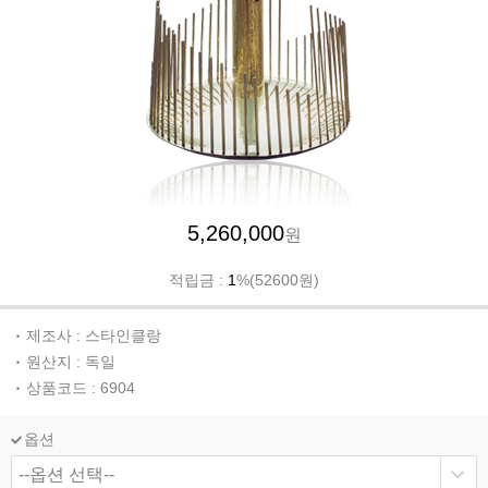
5,260,000
원
적립금 :
1
%(52600원)
제조사 : 스타인클랑
원산지 : 독일
상품코드 : 6904
옵션