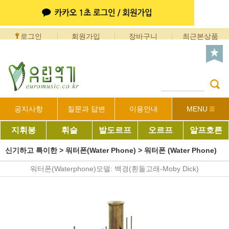
로그인
회원가입
장바구니
최근본상품
공지사항
질문과 답변
이용안내
MENU
지휘봉
휘슬
발도르프
오르프
알프호른
신기하고 특이한
>
워터폰(Water Phone)
>
워터폰 (Water Phone)
워터폰(Waterphone)모델: 백경(흰돌고래-Moby Dick)