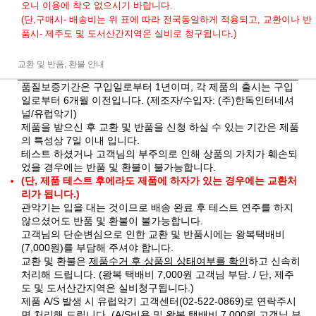
오니 이용에 착오 없으시기 바랍니다.
(단,구매시- 배송비는 위 표에 따라 전국동일하게 적용되고, 교환이나 반
품시- 제주도 및 도서산간지역은 실비로 청구됩니다.)
교환 및 반품, 환불 안내
품질보증기간은 구입일로부터 1년이며, 각 제품의 출시는 구입
일로부터 6개월 이전입니다. (제조자/수입자: (주)한독인터네셔
널/유럽악기)
제품을 받으신 후 교환 및 반품을 신청 하실 수 있는 기간은 제품
의 특성상 7일 이내 입니다.
테스트 하셨거나 고객님의 부주의로 인해 상품의 가치가 훼손되
었을 경우에는 반품 및 환불이 불가능합니다.
(단, 제품 테스트 후에라도 제품에 하자가 있는 경우에는 교환처
리가 됩니다.)
관악기는 입을 대는 것이므로 배송 완료 후 테스트 연주를 하지
않으셨어도 반품 및 환불이 불가능합니다.
고객님의 단순변심으로 인한 교환 및 반품시에는 왕복택배비
(7,000원)를 부담해 주셔야 합니다.
교환 및 환불은
제품수거 후 상품의 상태여부를 확인
하고 신속히
처리해 드립니다. (왕복 택배비 7,000원 고객님 부담. / 단, 제주
도 및 도서산간지역은 실비청구됩니다.)
제품 A/S 발생 시 유럽악기 고객센터(02-522-0869)로 연락주시
면 처리해 드립니다. (A/S비용 및 왕복 택배비 7,000원 고객님 부