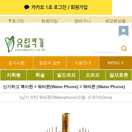
로그인
회원가입
장바구니
최근본상품
공지사항
질문과 답변
이용안내
MENU
지휘봉
휘슬
발도르프
오르프
알프호른
신기하고 특이한
>
워터폰(Water Phone)
>
워터폰 (Water Phone)
[납기 3주] 워터폰(Waterphone)모델: 오르카(Orca)