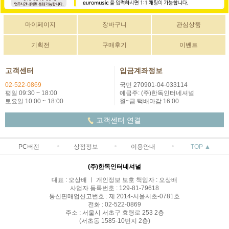
마이페이지
장바구니
관심상품
기획전
구매후기
이벤트
고객센터
입금계좌정보
02-522-0869
국민 270901-04-033114
평일 09:30 ~ 18:00
예금주: (주)한독인터네셔널
토요일 10:00 ~ 18:00
월~금 택배마감 16:00
고객센터 연결
PC버전
상점정보
이용안내
TOP ▲
(주)한독인터네셔널
대표 : 오상배 ㅣ 개인정보 보호 책임자 : 오상배
사업자 등록번호 : 129-81-79618
통신판매업신고번호 : 제 2014-서울서초-0781호
전화 : 02-522-0869
주소 : 서울시 서초구 효령로 253 2층
(서초동 1585-10번지 2층)