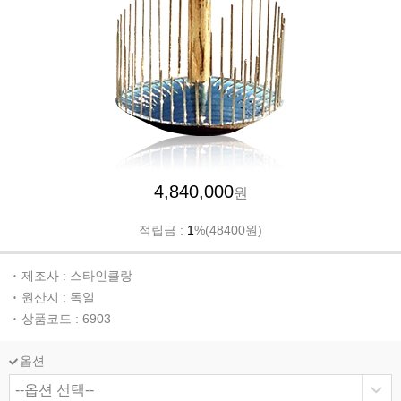
4,840,000
원
적립금 :
1
%(48400원)
제조사 : 스타인클랑
원산지 : 독일
상품코드 : 6903
옵션