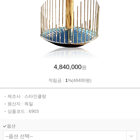
4,840,000
원
적립금 :
1
%(48400원)
제조사 : 스타인클랑
원산지 : 독일
상품코드 : 6903
옵션