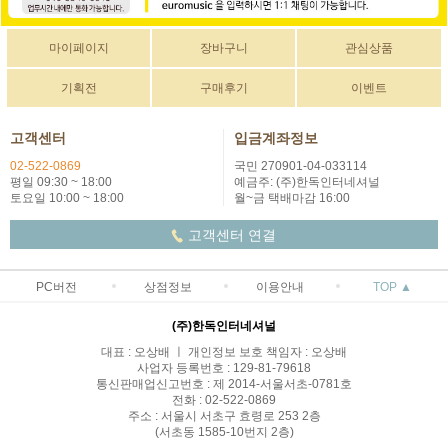
마이페이지
장바구니
관심상품
기획전
구매후기
이벤트
고객센터
입금계좌정보
02-522-0869
국민 270901-04-033114
평일 09:30 ~ 18:00
예금주: (주)한독인터네셔널
토요일 10:00 ~ 18:00
월~금 택배마감 16:00
고객센터 연결
PC버전
상점정보
이용안내
TOP ▲
(주)한독인터네셔널
대표 : 오상배 ㅣ 개인정보 보호 책임자 : 오상배
사업자 등록번호 : 129-81-79618
통신판매업신고번호 : 제 2014-서울서초-0781호
전화 : 02-522-0869
주소 : 서울시 서초구 효령로 253 2층
(서초동 1585-10번지 2층)