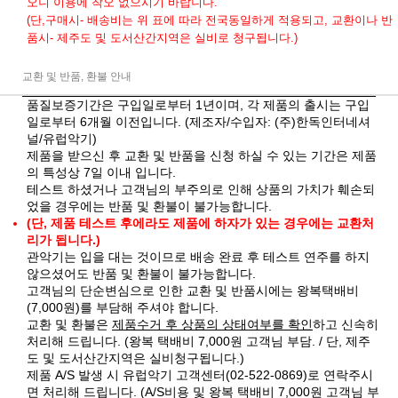
오니 이용에 착오 없으시기 바랍니다.
(단,구매시- 배송비는 위 표에 따라 전국동일하게 적용되고, 교환이나 반
품시- 제주도 및 도서산간지역은 실비로 청구됩니다.)
교환 및 반품, 환불 안내
품질보증기간은 구입일로부터 1년이며, 각 제품의 출시는 구입
일로부터 6개월 이전입니다. (제조자/수입자: (주)한독인터네셔
널/유럽악기)
제품을 받으신 후 교환 및 반품을 신청 하실 수 있는 기간은 제품
의 특성상 7일 이내 입니다.
테스트 하셨거나 고객님의 부주의로 인해 상품의 가치가 훼손되
었을 경우에는 반품 및 환불이 불가능합니다.
(단, 제품 테스트 후에라도 제품에 하자가 있는 경우에는 교환처
리가 됩니다.)
관악기는 입을 대는 것이므로 배송 완료 후 테스트 연주를 하지
않으셨어도 반품 및 환불이 불가능합니다.
고객님의 단순변심으로 인한 교환 및 반품시에는 왕복택배비
(7,000원)를 부담해 주셔야 합니다.
교환 및 환불은
제품수거 후 상품의 상태여부를 확인
하고 신속히
처리해 드립니다. (왕복 택배비 7,000원 고객님 부담. / 단, 제주
도 및 도서산간지역은 실비청구됩니다.)
제품 A/S 발생 시 유럽악기 고객센터(02-522-0869)로 연락주시
면 처리해 드립니다. (A/S비용 및 왕복 택배비 7,000원 고객님 부