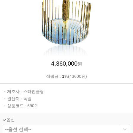
4,360,000
원
적립금 :
1
%(43600원)
제조사 : 스타인클랑
원산지 : 독일
상품코드 : 6902
옵션