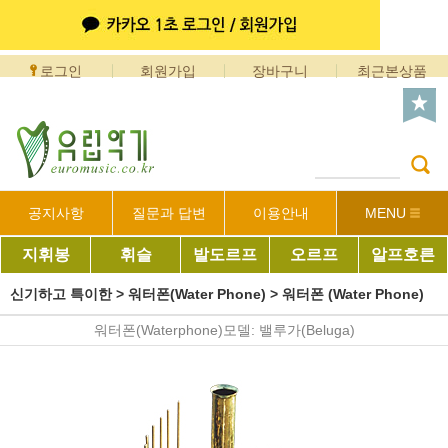
로그인
회원가입
장바구니
최근본상품
공지사항
질문과 답변
이용안내
MENU
지휘봉
휘슬
발도르프
오르프
알프호른
신기하고 특이한
>
워터폰(Water Phone)
>
워터폰 (Water Phone)
워터폰(Waterphone)모델: 밸루가(Beluga)