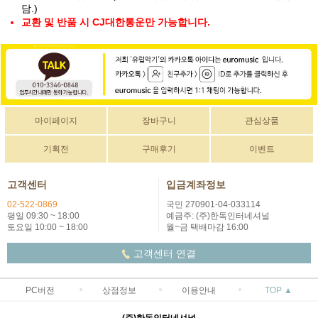
담.)
교환 및 반품 시 CJ대한통운만 가능합니다.
마이페이지
장바구니
관심상품
기획전
구매후기
이벤트
고객센터
입금계좌정보
02-522-0869
국민 270901-04-033114
평일 09:30 ~ 18:00
예금주: (주)한독인터네셔널
토요일 10:00 ~ 18:00
월~금 택배마감 16:00
고객센터 연결
PC버전
상점정보
이용안내
TOP ▲
(주)한독인터네셔널