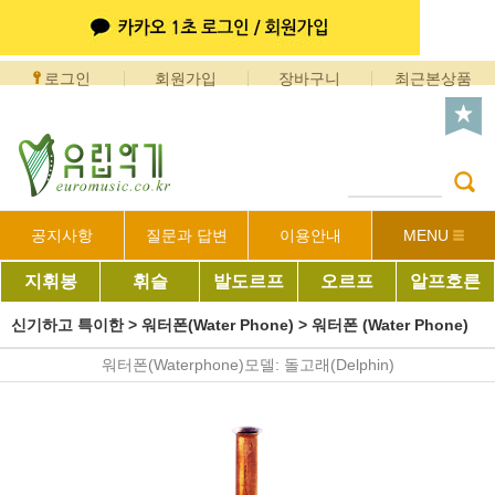
로그인
회원가입
장바구니
최근본상품
공지사항
질문과 답변
이용안내
MENU
지휘봉
휘슬
발도르프
오르프
알프호른
신기하고 특이한
>
워터폰(Water Phone)
>
워터폰 (Water Phone)
워터폰(Waterphone)모델: 돌고래(Delphin)