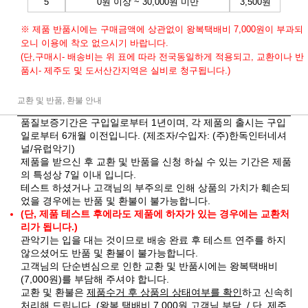
5
0원 이상 ~ 30,000원 미만
3,500원
※ 제품 반품시에는 구매금액에 상관없이 왕복택배비 7,000원이 부과되
오니 이용에 착오 없으시기 바랍니다.
(단,구매시- 배송비는 위 표에 따라 전국동일하게 적용되고, 교환이나 반
품시- 제주도 및 도서산간지역은 실비로 청구됩니다.)
교환 및 반품, 환불 안내
품질보증기간은 구입일로부터 1년이며, 각 제품의 출시는 구입
일로부터 6개월 이전입니다. (제조자/수입자: (주)한독인터네셔
널/유럽악기)
제품을 받으신 후 교환 및 반품을 신청 하실 수 있는 기간은 제품
의 특성상 7일 이내 입니다.
테스트 하셨거나 고객님의 부주의로 인해 상품의 가치가 훼손되
었을 경우에는 반품 및 환불이 불가능합니다.
(단, 제품 테스트 후에라도 제품에 하자가 있는 경우에는 교환처
리가 됩니다.)
관악기는 입을 대는 것이므로 배송 완료 후 테스트 연주를 하지
않으셨어도 반품 및 환불이 불가능합니다.
고객님의 단순변심으로 인한 교환 및 반품시에는 왕복택배비
(7,000원)를 부담해 주셔야 합니다.
교환 및 환불은
제품수거 후 상품의 상태여부를 확인
하고 신속히
처리해 드립니다. (왕복 택배비 7,000원 고객님 부담. / 단, 제주