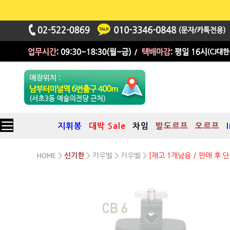
지휘봉
대박 Sale
차임
발도르프
오르프
HOME
카우벨
카우벨
>
신기한
>
>
>
[재고 1개남음 / 판매 후 단
Studio 49 교육용 카우벨
모델:CB 4