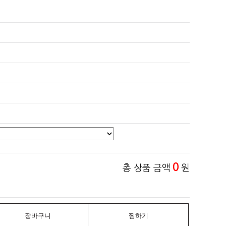
0
총 상품 금액
원
장바구니
찜하기