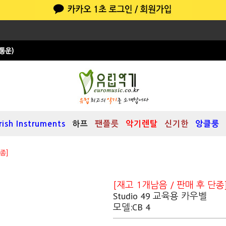
Irish Instruments
하프
팬플릇
악기렌탈
신기한
앙클룽
종]
[재고 1개남음 / 판매 후 단종
Studio 49 교육용 카우벨
모델:CB 4