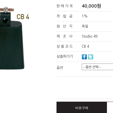
40,000원
판 매 가 격
적 립 금
1%
원 산 지
독일
제 조 사
Studio 49
상 품 코 드
CB 4
상품퍼가기
옵션
바로구매