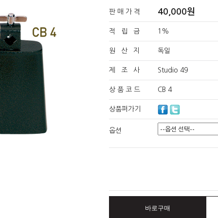
40,000원
판 매 가 격
적 립 금
1%
원 산 지
독일
제 조 사
Studio 49
상 품 코 드
CB 4
상품퍼가기
옵션
바로구매