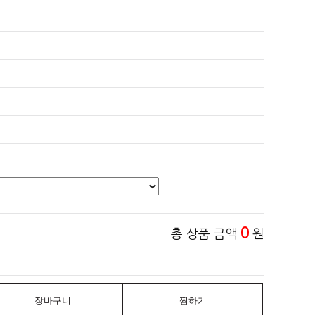
0
총 상품 금액
원
장바구니
찜하기