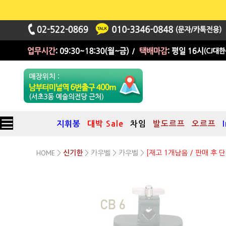
지휘봉
대박 Sale
차임
발도르프
오르프
HOME
카우벨
카우벨
>
신기한
>
>
>
[재고 1개남음 / 판매 후 단
Studio 49 교육용 카우벨
모델:CB 4