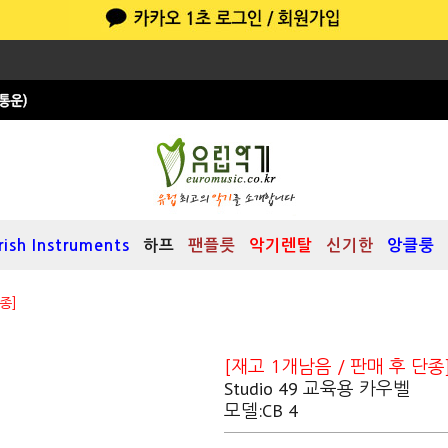
Irish Instruments
하프
팬플릇
악기렌탈
신기한
앙클룽
종]
[재고 1개남음 / 판매 후 단종
Studio 49 교육용 카우벨
모델:CB 4