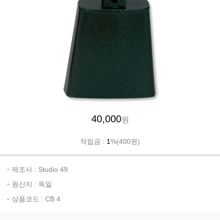
40,000
원
적립금 :
1
%(400원)
제조사 : Studio 49
원산지 : 독일
상품코드 : CB 4