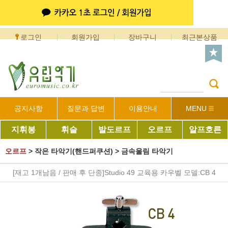
로그인
회원가입
장바구니
최근본상품
공지사항
질문과 답변
이용안내
MENU
지휘봉
휘슬
발도르프
오르프
알프호른
오르프
>
작은 타악기(핸드퍼쿠션)
>
금속울림 타악기
[재고 1개남음 / 판매 후 단종]Studio 49 교육용 카우벨 모델:CB 4