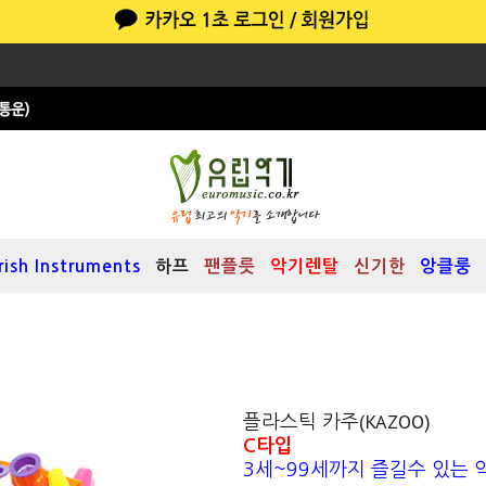
Irish Instruments
하프
팬플릇
악기렌탈
신기한
앙클룽
플라스틱 카주(KAZOO)
C타입
3세~99세까지 즐길수 있는 