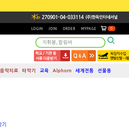
LOGIN
JOIN
ORDER
MYPAGE
0
음악치료
타악기
교육
Alphorn
세계전통
선물용
악기