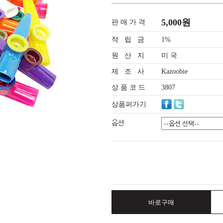
5,000원
판 매 가 격
적 립 금
1%
원 산 지
미 국
제 조 사
Kazoobie
상 품 코 드
3807
상품퍼가기
옵션
바로구매