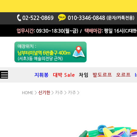
지휘봉
대박 Sale
차임
발도르프
오르프
HOME
카주
카주
>
신기한
>
>
>
플라스틱 카주(KAZOO)
C타입
3세~99세까지 즐길수 있는 악기