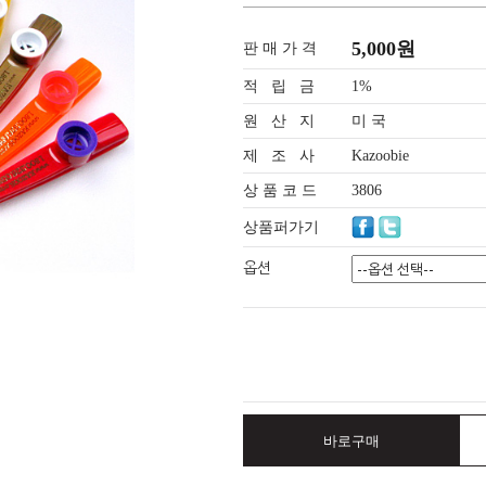
5,000원
판 매 가 격
적 립 금
1%
원 산 지
미 국
제 조 사
Kazoobie
상 품 코 드
3806
상품퍼가기
옵션
바로구매