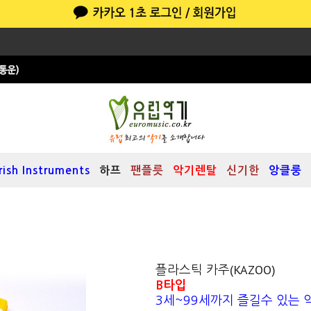
Irish Instruments
하프
팬플릇
악기렌탈
신기한
앙클룽
플라스틱 카주(KAZOO)
B타입
3세~99세까지 즐길수 있는 