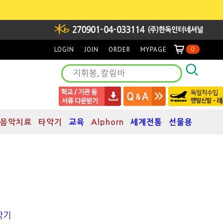
LOGIN
JOIN
ORDER
MYPAGE
0
음악치료
타악기
교육
Alphorn
세계전통
선물용
악기