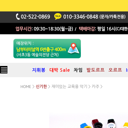
지휘봉
대박 Sale
차임
발도르프
오르프
HOME
재미있는 교육용 악기
카주
>
신기한
>
>
>
플라스틱 카주(KAZOO)
B타입
3세~99세까지 즐길수 있는 악기