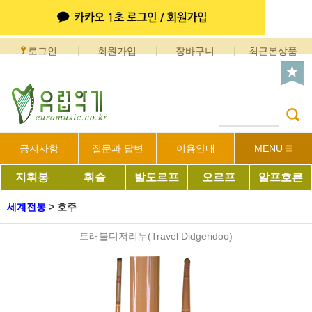
로그인
회원가입
장바구니
최근본상품
공지사항
질문과 답변
이용안내
MENU
지휘봉
휘슬
발도르프
오르프
알프호른
세계전통
>
호주
트래블디저리두(Travel Didgeridoo)