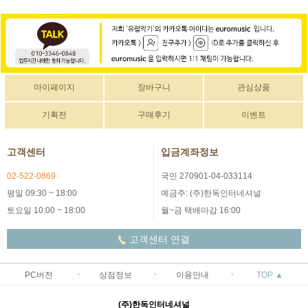
마이페이지
장바구니
관심상품
기획전
구매후기
이벤트
고객센터
입금계좌정보
02-522-0869
국민 270901-04-033114
평일 09:30 ~ 18:00
예금주: (주)한독인터네셔널
토요일 10:00 ~ 18:00
월~금 택배마감 16:00
고객센터 연결
PC버전
상점정보
이용안내
TOP ▲
(주)한독인터네셔널