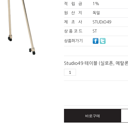
적 립 금
1%
원 산 지
독일
제 조 사
STUDIO49
상 품 코 드
ST
상품퍼가기
Studio49 테이블 (실로폰, 메탈
바로구매