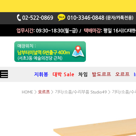
지휘봉
대박 Sale
차임
발도르프
오르프
HOME
기타/소품/수리부품 Studio49
기타/소품/수
>
오르프
>
>