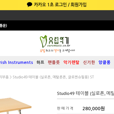
Irish Instruments
하프
팬플릇
악기렌탈
신기한
앙클룽
리부품
> Studio49 테이블 (실로폰, 메탈론폰, 글로켄슈필용) ST
Studio49 테이블 (실로폰, 
280,000
원
판 매 가 격