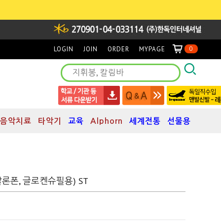
LOGIN
JOIN
ORDER
MYPAGE
0
음악치료
타악기
교육
Alphorn
세계전통
선물용
메탈론폰, 글로켄슈필용) ST