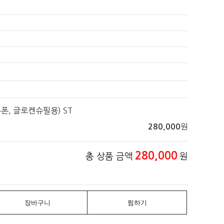
론폰, 글로켄슈필용) ST
원
280,000
280,000
총 상품 금액
원
장바구니
찜하기