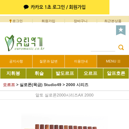
로그인
회원가입
장바구니
최근본상품
공지사항
질문과 답변
이용안내
MENU
지휘봉
휘슬
발도르프
오르프
알프호른
오르프
>
실로폰(목금) Studio49
>
2000 시리즈
알토 실로폰2000시리즈AX 2000