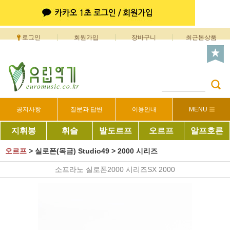
로그인
회원가입
장바구니
최근본상품
공지사항
질문과 답변
이용안내
MENU
지휘봉
휘슬
발도르프
오르프
알프호른
오르프
>
실로폰(목금) Studio49
>
2000 시리즈
소프라노 실로폰2000 시리즈SX 2000