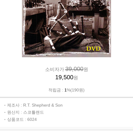
39,000
소비자가
원
19,500
원
적립금 :
1
%(190원)
제조사 : R.T. Shepherd & Son
원산지 : 스코틀랜드
상품코드 : 6024