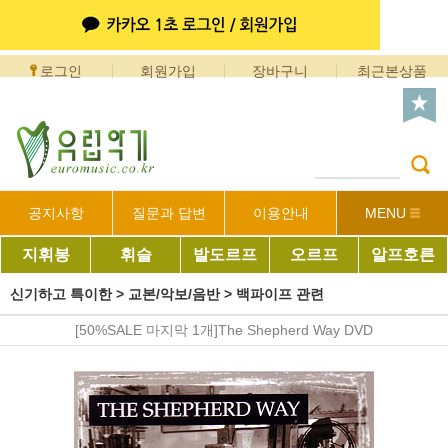
로그인
회원가입
장바구니
최근본상품
공지사항
질문과 답변
이용안내
MENU
지휘봉
휘슬
발도르프
오르프
알프호른
신기하고 특이한
>
교본/악보/음반
>
백파이프 관련
[50%SALE 마지막 1개]The Shepherd Way DVD