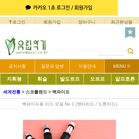
로그인
회원가입
장바구니
최근본상품
공지사항
질문과 답변
이용안내
MENU
지휘봉
휘슬
발도르프
오르프
알프호른
세계전통
>
스코틀랜드
>
백파이프
백파이프용 리드 모음 No.1 (챈터리드 / 드론리드)