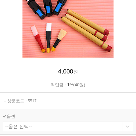
4,000
원
적립금 :
1
%(40원)
상품코드 : 5517
옵션