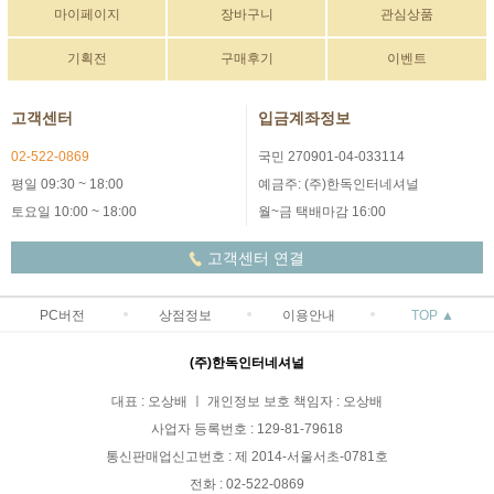
마이페이지
장바구니
관심상품
기획전
구매후기
이벤트
고객센터
입금계좌정보
02-522-0869
국민 270901-04-033114
평일 09:30 ~ 18:00
예금주: (주)한독인터네셔널
토요일 10:00 ~ 18:00
월~금 택배마감 16:00
고객센터 연결
PC버전
상점정보
이용안내
TOP ▲
(주)한독인터네셔널
대표 : 오상배 ㅣ 개인정보 보호 책임자 : 오상배
사업자 등록번호 : 129-81-79618
통신판매업신고번호 : 제 2014-서울서초-0781호
전화 : 02-522-0869