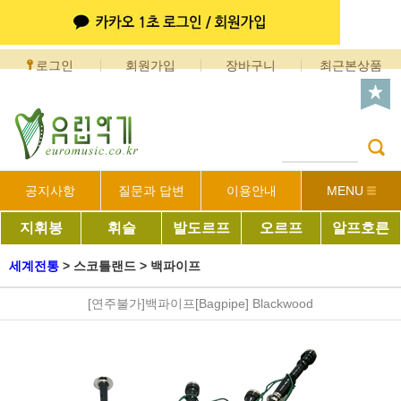
로그인
회원가입
장바구니
최근본상품
공지사항
질문과 답변
이용안내
MENU
지휘봉
휘슬
발도르프
오르프
알프호른
세계전통
>
스코틀랜드
>
백파이프
[연주불가]백파이프[Bagpipe] Blackwood