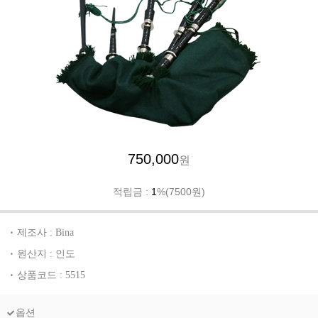
750,000
원
적립금 :
1
%(7500원)
제조사 : Bina
원산지 : 인도
상품코드 : 5515
옵션