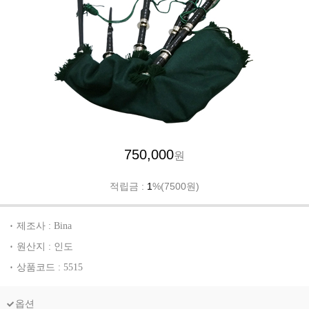
750,000
원
적립금 :
1
%(7500원)
제조사 : Bina
원산지 : 인도
상품코드 : 5515
옵션