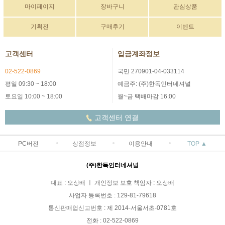
마이페이지
장바구니
관심상품
기획전
구매후기
이벤트
고객센터
입금계좌정보
02-522-0869
국민 270901-04-033114
평일 09:30 ~ 18:00
예금주: (주)한독인터네셔널
토요일 10:00 ~ 18:00
월~금 택배마감 16:00
고객센터 연결
PC버전
상점정보
이용안내
TOP ▲
(주)한독인터네셔널
대표 : 오상배 ㅣ 개인정보 보호 책임자 : 오상배
사업자 등록번호 : 129-81-79618
통신판매업신고번호 : 제 2014-서울서초-0781호
전화 : 02-522-0869