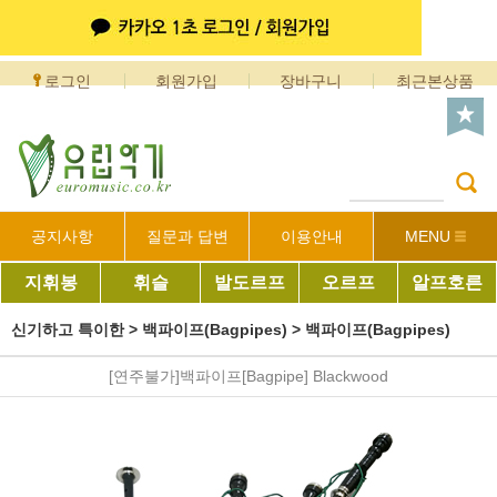
로그인
회원가입
장바구니
최근본상품
공지사항
질문과 답변
이용안내
MENU
지휘봉
휘슬
발도르프
오르프
알프호른
신기하고 특이한
>
백파이프(Bagpipes)
>
백파이프(Bagpipes)
[연주불가]백파이프[Bagpipe] Blackwood