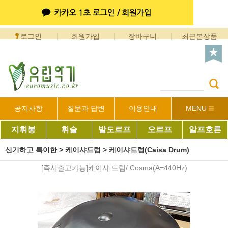
로그인
회원가입
장바구니
최근본상품
공지사항
질문과 답변
이용안내
MENU
지휘봉
휘슬
발도르프
오르프
알프호른
신기하고 특이한
>
케이샤드럼
>
케이샤드럼(Caisa Drum)
[즉시출고가능]케이샤 드럼/ Cosma(A=440Hz)