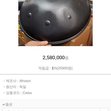
2,580,000
원
적립금 :
1
%(25800원)
제조사 : Afroton
원산지 : 독일
상품코드 : Caisa
옵션