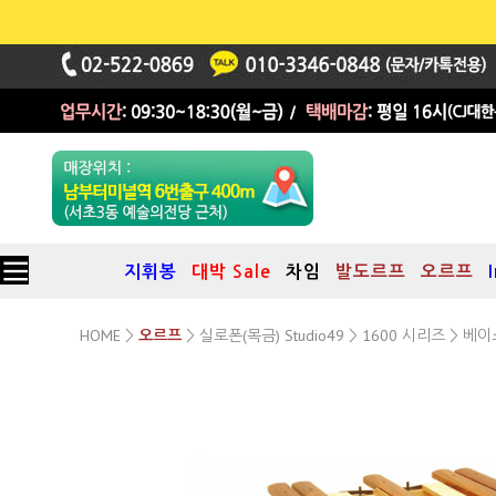
지휘봉
대박 Sale
차임
발도르프
오르프
HOME
실로폰(목금) Studio49
1600 시리즈
>
오르프
>
>
> 베이
1600시리즈 반음
H-BX 1600