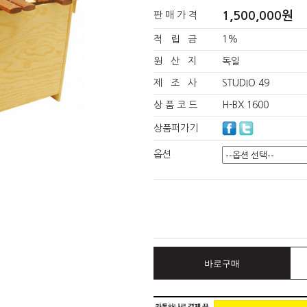
1,500,000원
판 매 가 격
적 립 금
1%
원 산 지
독일
제 조 사
STUDIO 49
상 품 코 드
H-BX 1600
상품퍼가기
옵션
바로구매