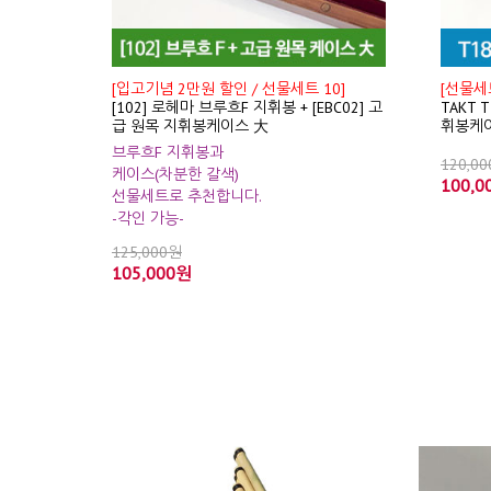
[입고기념 2만원 할인 / 선물세트 10]
[선물세트
[102] 로헤마 브루흐F 지휘봉 + [EBC02] 고
TAKT 
급 원목 지휘봉케이스 大
휘봉케
브루흐F 지휘봉과
120,0
케이스(차분한 갈색)
100,0
선물세트로 추천합니다.
-각인 가능-
125,000원
105,000원