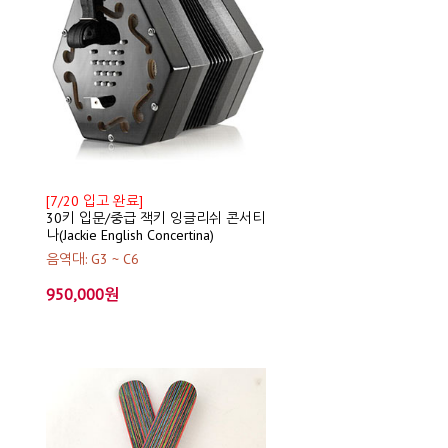
[7/20 입고 완료]
30키 입문/중급 잭키 잉글리쉬 콘서티
나(Jackie English Concertina)
음역대: G3 ~ C6
950,000원