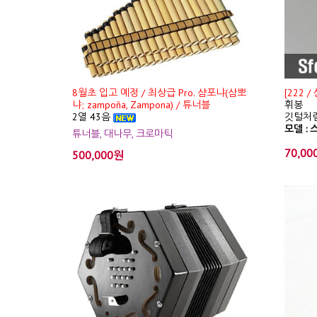
8월초 입고 예정 / 최상급 Pro. 샴포냐(삼뽀
[222 
냐; zampoña, Zampona) / 튜너블
휘봉
2열 43음
깃털처럼
모델 : 스
튜너블, 대나무, 크로마틱
70,00
500,000원