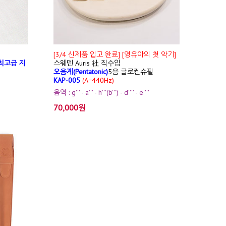
[3/4 신제품 입고 완료] [영유아의 첫 악기]
최고급 지
스웨덴 Auris 社 직수입
오음계(Pentatonic)
5음 글로켄슈필
KAP-005
(A=440Hz)
음역 : g''' - a''' - h'''(b''') - d'''' - e''''
70,000원