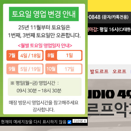
지휘봉
대박 Sale
차임
발도르프
오르프
CLOSE X
현재의 메세지창을 다시 표시하지 않음