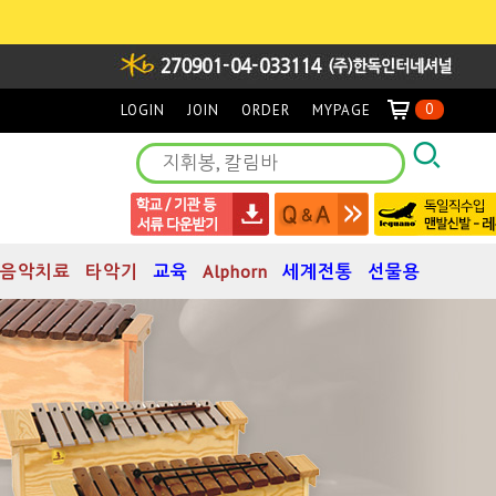
0
LOGIN
JOIN
ORDER
MYPAGE
음악치료
타악기
교육
Alphorn
세계전통
선물용