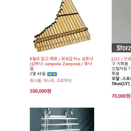
8월초 입고 예정 / 최상급 Pro. 샴포냐
[222 / 
(삼뽀냐; zampoña, Zampona) / 튜너
구 지휘봉
블
깃털처럼 가
2열 43음
휘봉
모델 : 스포르
튜너블, 대나무, 크로마틱
38cm(15")
500,000원
70,000원