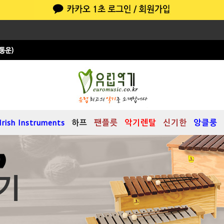
Irish Instruments
하프
팬플릇
악기렌탈
신기한
앙클룽