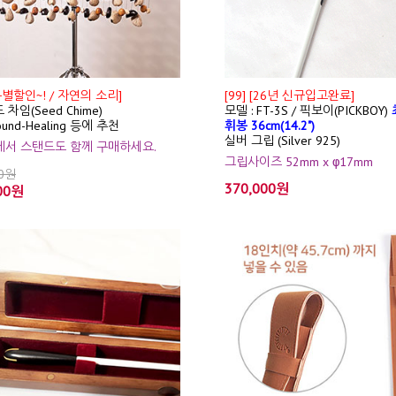
특별할인~! / 자연의 소리]
[99] [26년 신규입고완료]
 차임(Seed Chime)
모델 : FT-3S / 픽보이(PICKBOY)
ound-Healing 등에 추천
휘봉 36cm(14.2")
실버 그립 (Silver 925)
션에서 스탠드도 함께 구매하세요.
그립사이즈 52mm x φ17mm
00원
370,000원
00원