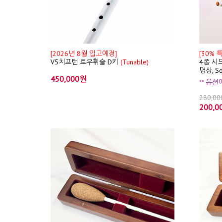
[2026년 8월 입고예정]
[30% 
V5치프턴 로우휘슬 D키
(Tunable)
4종 시드
명상, S
450,000원
** 옵
280,0
200,0