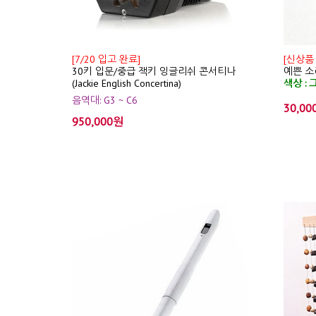
[7/20 입고 완료]
[신상품
30키 입문/중급 잭키 잉글리쉬 콘서티나
예쁜 소리
(Jackie English Concertina)
색상 : 
음역대: G3 ~ C6
30,00
950,000원