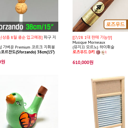
/ 신상품 8월 중순 입고예정]
파구 지
[[7/28 1대 판매 가능!]!]
Musique Morneaux
 가벼운 Premium 코르크 지휘봉
(뮤지끄 모르노) 하이휘슬
포르잔도(Sforzando) 38cm(15")
로즈우드 D키
0원
610,000원