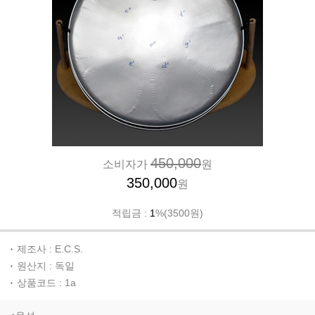
450,000
소비자가
원
350,000
원
적립금 :
1
%(3500원)
제조사 : E.C.S.
원산지 : 독일
상품코드 : 1a