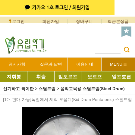
로그인
회원가입
장바구니
최근본상품
공지사항
질문과 답변
이용안내
MENU
지휘봉
휘슬
발도르프
오르프
알프호른
신기하고 특이한
>
스틸드럼
>
음악교육용 스틸드럼(Steel Drum)
[1대 판매 가능]독일에서 제작 오음계(Kid Drum Pentatonic) 스틸드럼