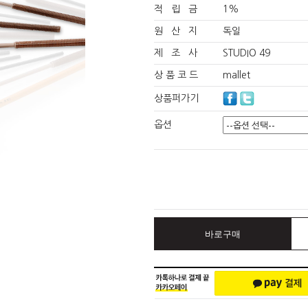
적 립 금
1%
원 산 지
독일
제 조 사
STUDIO 49
상 품 코 드
mallet
상품퍼가기
옵션
바로구매