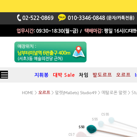
지휘봉
대박 Sale
차임
발도르프
오르프
HOME
말렛(Mallets) Studio49
메탈로폰 말렛
>
오르프
>
>
> St