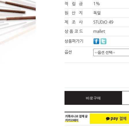
적 립 금
1%
원 산 지
독일
제 조 사
STUDIO 49
상 품 코 드
mallet
상품퍼가기
옵션
바로구매