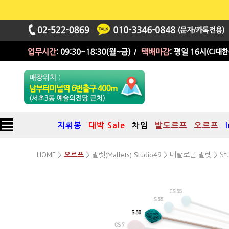
지휘봉
대박 Sale
차임
발도르프
오르프
HOME
말렛(Mallets) Studio49
메탈로폰 말렛
>
오르프
>
>
> St