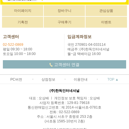
마이페이지
장바구니
관심상품
기획전
구매후기
이벤트
고객센터
입금계좌정보
02-522-0869
국민 270901-04-033114
평일 09:30 ~ 18:00
예금주: (주)한독인터네셔널
토요일 10:00 ~ 18:00
월~금 택배마감 16:00
고객센터 연결
PC버전
상점정보
이용안내
TOP ▲
(주)한독인터네셔널
대표 : 오상배 ㅣ 개인정보 보호 책임자 : 오상배
사업자 등록번호 : 129-81-79618
통신판매업신고번호 : 제 2014-서울서초-0781호
전화 : 02-522-0869
주소 : 서울시 서초구 효령로 253 2층
(서초동 1585-10번지 2층)