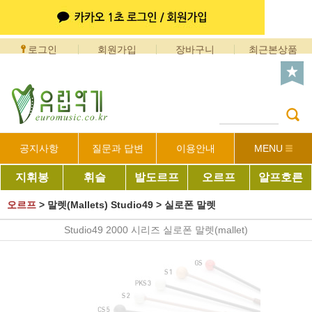
로그인
회원가입
장바구니
최근본상품
공지사항
질문과 답변
이용안내
MENU
지휘봉
휘슬
발도르프
오르프
알프호른
오르프
>
말렛(Mallets) Studio49
>
실로폰 말렛
Studio49 2000 시리즈 실로폰 말렛(mallet)