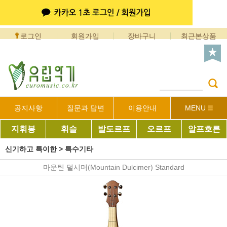
로그인
회원가입
장바구니
최근본상품
공지사항
질문과 답변
이용안내
MENU
지휘봉
휘슬
발도르프
오르프
알프호른
신기하고 특이한
>
특수기타
마운틴 덜시머(Mountain Dulcimer) Standard