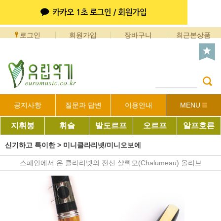
로그인
회원가입
장바구니
최근본상품
공지사항
질문과 답변
이용안내
MENU
지휘봉
휘슬
발도르프
오르프
알프호른
신기하고 특이한
>
미니클라리넷/미니오보에
스페인에서 온 클라리넷의 전신 샬뤼모(Chalumeau) 올리브