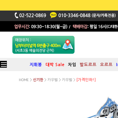
지휘봉
대박 Sale
차임
발도르프
오르프
HOME
카우벨
카우벨
>
>
>
>
[가격인하!]
신기한
저음 카우벨(Cow Bells)
세트(13음)