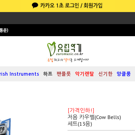
Irish Instruments
하프
팬플릇
악기렌탈
신기한
앙클룽
[가격인하!]
저음 카우벨(Cow Bells)
세트(13음)