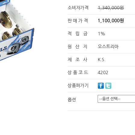
소비자가격
1,340,000원
판 매 가 격
1,100,000원
적 립 금
1%
원 산 지
오스트리아
제 조 사
K.S.
상 품 코 드
4202
상품퍼가기
옵션