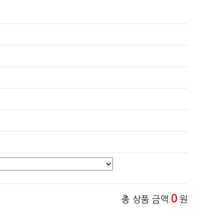
0
총 상품 금액
원