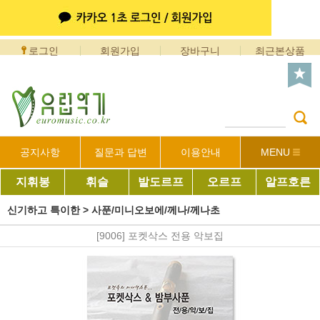
로그인
회원가입
장바구니
최근본상품
공지사항
질문과 답변
이용안내
MENU
지휘봉
휘슬
발도르프
오르프
알프호른
신기하고 특이한
>
사푼/미니오보에/께나/께나초
[9006] 포켓삭스 전용 악보집