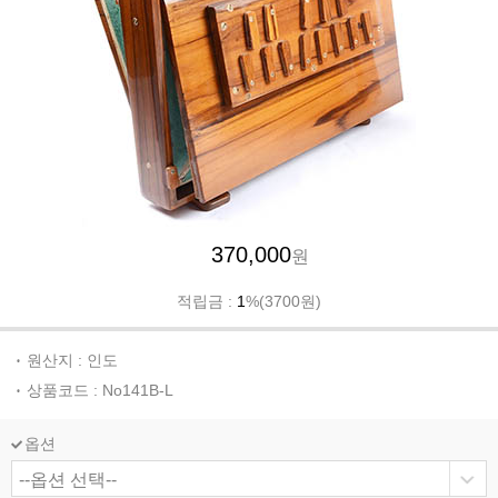
370,000
원
적립금 :
1
%(3700원)
원산지 : 인도
상품코드 : No141B-L
옵션