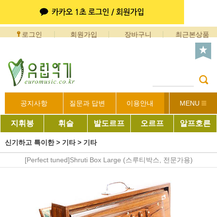
로그인
회원가입
장바구니
최근본상품
공지사항
질문과 답변
이용안내
MENU
지휘봉
휘슬
발도르프
오르프
알프호른
신기하고 특이한
>
기타
>
기타
[Perfect tuned]Shruti Box Large (스루티박스, 전문가용)