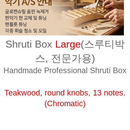
Shruti Box
Large
(스루티박
스, 전문가용)
Handmade Professional Shruti Box
Teakwood, round knobs, 13 notes.
(Chromatic)