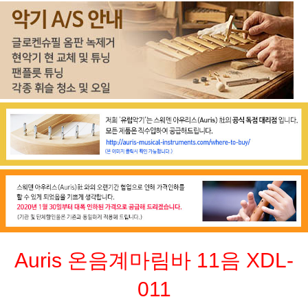
Auris 온음계마림바 11음 XDL-
011