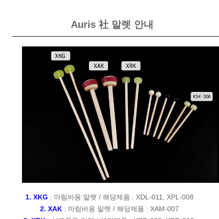
Auris 社 말렛 안내
1. XKG
: 마림바용 말렛 / 해당제품 :
XDL-011
,
XPL-008
2. XAK
:
마림바용 말렛 / 해당제품 :
XAM-007