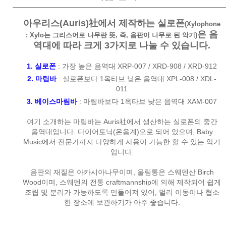
아우리스(Auris)社에서 제작하는 실로폰
(Xylophone
은 음
; Xylo는 그리스어로 나무란 뜻, 즉, 음판이 나무로 된 악기)
역대에 따라 크게 3가지로 나눌 수 있습니다.
1. 실로폰
: 가장 높은 음역대
XRP-007
/
XRD-908
/
XRD-912
2. 마림바
: 실로폰보다 1옥타브 낮은 음역대
XPL-008
/
XDL-
011
3. 베이스마림바
: 마림바보다 1옥타브 낮은 음역대
XAM-007
여기 소개하는 마림바는 Auris社에서 생산하는 실로폰의 중간
음역대입니다. 다이어토닉(온음계)으로 되어 있으며, Baby
Music에서 전문가까지 다양하게 사용이 가능한 할 수 있는 악기
입니다.
음판의 재질은 아카시아나무이며, 울림통은 스웨덴산 Birch
Wood이며, 스웨덴의 전통 craftmannship에 의해 제작되어 쉽게
조립 및 분리가 가능하도록 만들어져 있어, 멀리 이동이나 협소
한 장소에 보관하기가 아주 좋습니다.