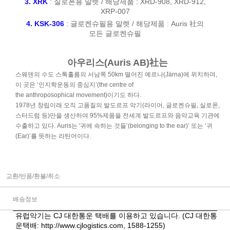
3. XRK
:
실로폰용 말렛 / 해당제품 :
XRD-908
,
XRD-912
,
XRP-007
4. KSK-306
: 글로켄슈필용 말렛 / 해당제품 : Auris 社의
모든 글로켄슈필
아우리스(Auris AB)社는
스웨덴의 수도 스톡홀름의 서남쪽 50km 떨어진 예르나(Järna)에 위치하며,
이 곳은 ‘인지학운동의 중심지’(the centre of
the anthroposophical movement)이기도 하다.
1978년 창립이래 오직 고품질의 발도르프 악기(라이어, 글로켄슈필, 실로폰,
스터드럼 등)만을 생산하여 95%제품을 전세계 발도르프와 음악교육 기관에
수출하고 있다. Auris는 '귀에 속하는 것들’(belonging to the ear)’ 또는 ‘귀
(Ear)’를 뜻하는 라틴어이다.
교환/반품/환불/취소
배송정보
유럽악기는 CJ 대한통운 택배를 이용하고 있습니다. (CJ 대한통
운택배:
http://www.cjlogistics.com
, 1588-1255)