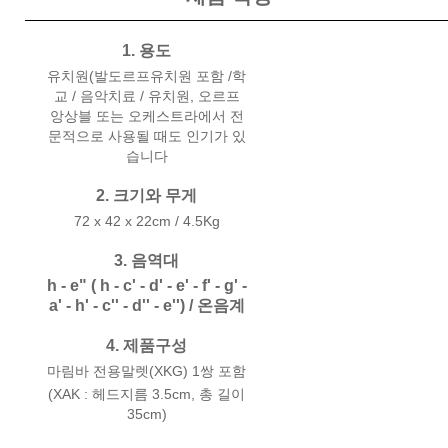
1. 용도
유치원(발도르프유치원 포함 /학
교 / 음악치료 / 유치원, 오르프
앙상블 또는 오케스트라에서 전
문적으로 사용될 때도 인기가 있
습니다
2. 크기와 무게
72 x 42 x 22cm / 4.5Kg
3. 음역대
h - e" ( h - c' - d' - e' - f' - g' -
a' - h' - c'' - d'' - e'') / 온음계
4. 제품구성
마림바 전용말렛(XKG) 1쌍 포함
(XAK : 헤드지름 3.5cm, 총 길이
35cm)