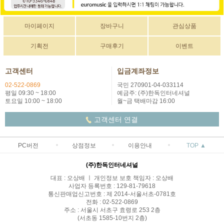
마이페이지
장바구니
관심상품
기획전
구매후기
이벤트
고객센터
입금계좌정보
02-522-0869
국민 270901-04-033114
평일 09:30 ~ 18:00
예금주: (주)한독인터네셔널
토요일 10:00 ~ 18:00
월~금 택배마감 16:00
고객센터 연결
PC버전
상점정보
이용안내
TOP ▲
(주)한독인터네셔널
대표 : 오상배 ㅣ 개인정보 보호 책임자 : 오상배
사업자 등록번호 : 129-81-79618
통신판매업신고번호 : 제 2014-서울서초-0781호
전화 : 02-522-0869
주소 : 서울시 서초구 효령로 253 2층
(서초동 1585-10번지 2층)