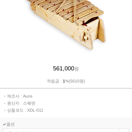
561,000
원
적립금 :
1
%(5610원)
제조사 : Auris
원산지 : 스웨덴
상품코드 : XDL-011
옵션