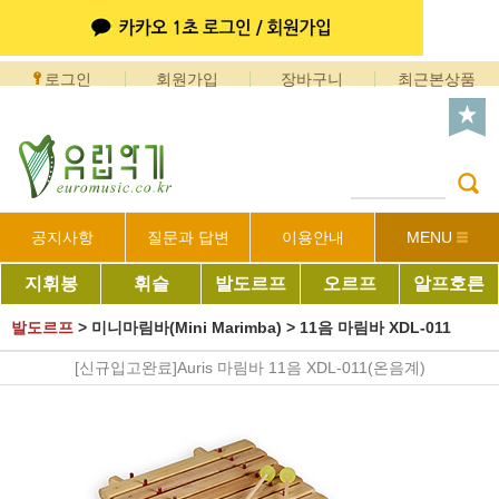
로그인
회원가입
장바구니
최근본상품
공지사항
질문과 답변
이용안내
MENU
지휘봉
휘슬
발도르프
오르프
알프호른
발도르프
>
미니마림바(Mini Marimba)
>
11음 마림바 XDL-011
[신규입고완료]Auris 마림바 11음 XDL-011(온음계)