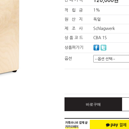
120,000원
판 매 가 격
적 립 금
1%
원 산 지
독일
제 조 사
Schlagwerk
상 품 코 드
CBA 1S
상품퍼가기
옵션
바로구매