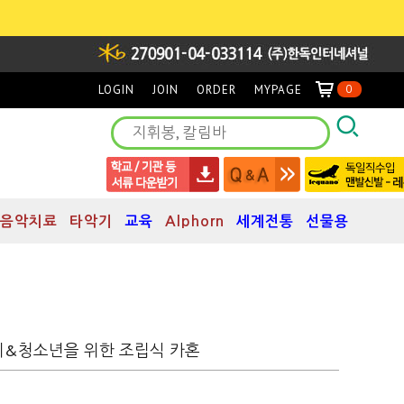
LOGIN
JOIN
ORDER
MYPAGE
0
음악치료
타악기
교육
Alphorn
세계전통
선물용
- 어린이&청소년을 위한 조립식 카혼