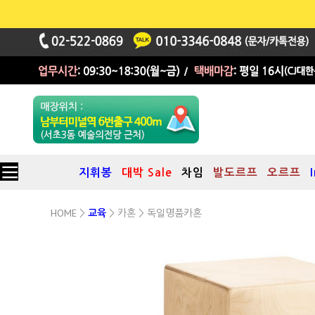
지휘봉
대박 Sale
차임
발도르프
오르프
HOME
카혼
>
교육
>
> 독일명품카혼
카혼 DIY Kit (CBA 1S) - 어린이&청소년을 위한 조립식 카혼