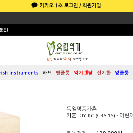
Irish Instruments
하프
팬플릇
악기렌탈
신기한
앙클룽
독일명품카혼
카혼 DIY Kit (CBA 1S) 