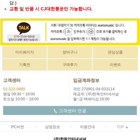
담.)
교환 및 반품 시 CJ대한통운만 가능합니다.
마이페이지
장바구니
관심상품
기획전
구매후기
이벤트
고객센터
입금계좌정보
02-522-0869
국민 270901-04-033114
평일 09:30 ~ 18:00
예금주: (주)한독인터네셔널
토요일 10:00 ~ 18:00
월~금 택배마감 16:00
고객센터 연결
PC버전
상점정보
이용안내
TOP ▲
(주)한독인터네셔널