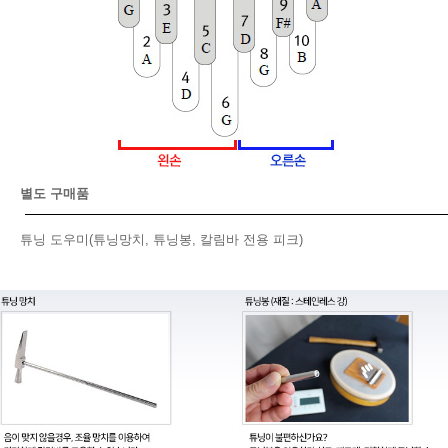
별도 구매품
튜닝 도우미(튜닝망치, 튜닝봉, 칼림바 전용 피크)