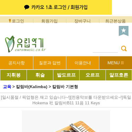
로그인
회원가입
장바구니
최근본상품
공지사항
질문과 답변
이용안내
MENU
지휘봉
휘슬
발도르프
오르프
알프호른
교육
>
칼림바(Kalimba)
>
칼림바 기본형
[일시품절 / 픽업형은 재고 있습니다~!][전용악보를 다운받으세요~!]독일
Hokema 社 칼림바B11 11음 11 Keys