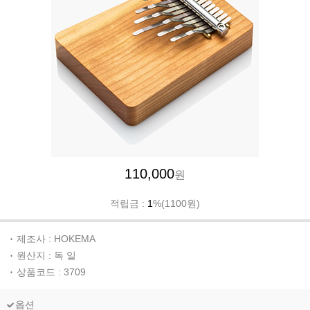
110,000
원
적립금 :
1
%(1100원)
제조사 : HOKEMA
원산지 : 독 일
상품코드 : 3709
옵션