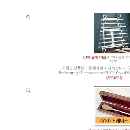
[[1대 판매 가능]
99.99% 순도
432Hz
※ 할인 상품은 교환/환불이 되지 않습니다. 구
Perfect tuning / Purity more than 99.99% Crysta
1,500,000원