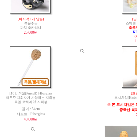
[마지막 1개 남음]
[영
복을주는
스웨덴 
까치 오카리나
오음
25,000원
K
(
1
[101] 퍼셀(Purcell) Fiberglass
[프
백우주 지휘자가 사랑하는 지휘봉
코시차임(Koshi 
독일 로헤마 社 지휘봉
※ 본 코시차임은 
길이 : 34cm
중국산 복
샤프트 : Fiberglass
40,000원