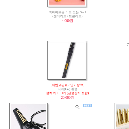
백파이프용 리드 모음 No.1
(챈터리드 / 드론리드)
4,000원
[재입고완료 / 인기짱!!!]
리어(Lir) 휘슬
블랙 하이 D키 (선물상자 포함)
20,000원