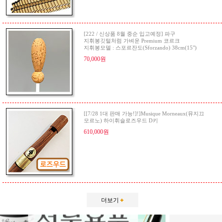
[222 / 신상품 8월 중순 입고예정] 파구
지휘봉깃털처럼 가벼운 Premium 코르크
지휘봉모델 : 스포르잔도(Sforzando) 38cm(15")
70,000원
[[7/28 1대 판매 가능!]!]Musique Morneaux(뮤지끄
모르노) 하이휘슬로즈우드 D키
610,000원
더보기