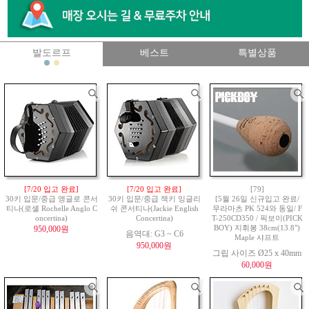
발도르프
베스트
특별상품
[7/20 입고 완료]
[7/20 입고 완료]
[79]
30키 입문/중급 앵글로 콘서
30키 입문/중급 잭키 잉글리
[5월 26일 신규입고 완료/
티나(로셸 Rochelle Anglo C
쉬 콘서티나(Jackie English
무라마츠 PK 524와 동일/ F
oncertina)
Concertina)
T-250CD350 / 픽보이(PICK
950,000원
BOY) 지휘봉 38cm(13.8")
음역대: G3 ~ C6
Maple 샤프트
950,000원
그립 사이즈 Ø25 x 40mm
60,000원