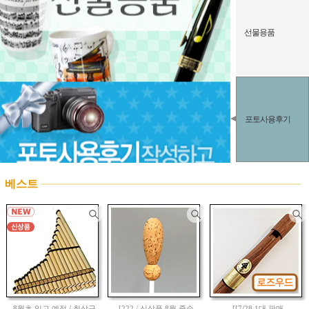
선물용품
포토사용후기
베스트
8월초 입고 예정 / 최상급
[222 / 신상품 8월 중순
[[7/28 1대 판매