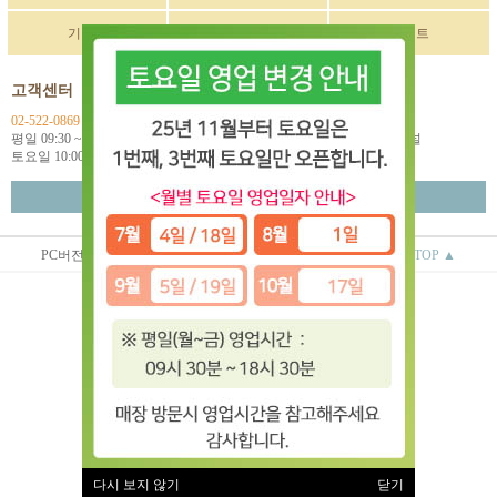
기획전
구매후기
이벤트
고객센터
입금계좌정보
02-522-0869
국민 270901-04-033114
평일 09:30 ~ 18:00
예금주: (주)한독인터네셔널
토요일 10:00 ~ 18:00
월~금 택배마감 16:00
고객센터 연결
PC버전
상점정보
이용안내
TOP ▲
(주)한독인터네셔널
대표 : 오상배 ㅣ 개인정보 보호 책임자 : 오상배
사업자 등록번호 : 129-81-79618
통신판매업신고번호 : 제 2014-서울서초-0781호
전화 : 02-522-0869
주소 : 서울시 서초구 효령로 253 2층
(서초동 1585-10번지 2층)
이용약관
|
개인정보처리방침
유럽악기 ⓒ All rights reserved.
다시 보지 않기
닫기