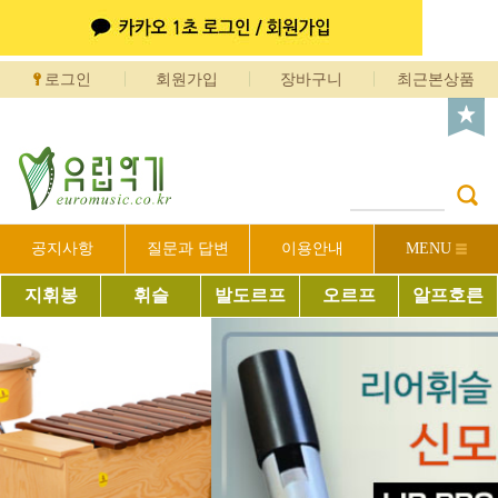
로그인
회원가입
장바구니
최근본상품
공지사항
질문과 답변
이용안내
MENU
지휘봉
휘슬
발도르프
오르프
알프호른