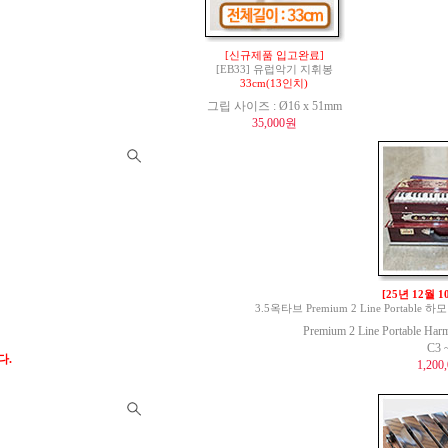
[신규제품 입고완료]
[EB33] 유럽악기 지휘봉
33cm(13인치)
그립 사이즈 : Ø16 x 51mm
35,000원
[25년 12월 
3.5옥타브 Premium 2 Line Portable 하모
Premium 2 Line Portable Har
C3 
다.
1,200