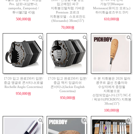
Pro. 샴포냐(삼뽀냐;
입고예정] 파구
가능!]!]Musique
zampoña, Zampona) /
지휘봉깃털처럼 가벼운
Morneaux(뮤지끄 모르노)
튜너블2열 43음
Premium 코르크
하이휘슬로즈우드 D키
지휘봉모델 : 스포르잔도
500,000원
610,000원
(Sforzando) 38cm(15")
70,000원
[7/20 입고 완료]30키 입문/
[7/20 입고 완료]30키 입문/
※ 본 지휘봉은 2026 말러
중급 앵글로 콘서티나(로셸
중급 잭키 잉글리쉬
콩쿠르 결선 진출자와
Rochelle Anglo Concertina)
콘서티나(Jackie English
수상자에게 증정될
Concertina)
지휘봉으로
950,000원
선정되었습니다.[37] NC-E
950,000원
/ 픽보이(PICKBOY) 지휘봉
38cm(15")
100,000원