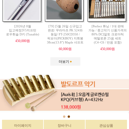
[2026년 8월
[79] [5월 26일 신규입고
[Perfect 튜닝 / 1대 판매
입고예정]V5치프턴
완료/ 무라마츠 PK 524와
가능 / 중고악기 신품가격의
로우휘슬 D키 (Tunable)
동일/ FT-250CD350 /
80% DC]알토 크로마틱
픽보이(PICKBOY) 지휘봉
메탈로폰 25음 세트
450,000원
38cm(13.8") Maple 샤프트
(C4~C6 / 반음 포함)
60,000원
450,000원
더보기
마이페이지
장바구니
관심상품