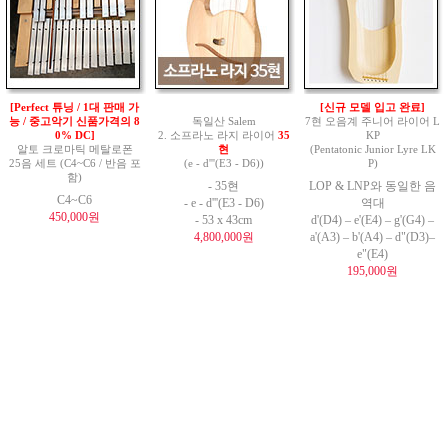
[Perfect 튜닝 / 1대 판매 가
[신규 모델 입고 완료]
능 / 중고악기 신품가격의 8
독일산 Salem
7현 오음계 주니어 라이어 L
0% DC]
2. 소프라노 라지 라이어
35
KP
알토 크로마틱 메탈로폰
현
(Pentatonic Junior Lyre LK
25음 세트 (C4~C6 / 반음 포
(e - d'''(E3 - D6))
P)
함)
- 35현
LOP & LNP와 동일한 음
C4~C6
- e - d'''(E3 - D6)
역대
450,000원
- 53 x 43cm
d'(D4) – e'(E4) – g'(G4) –
4,800,000원
a'(A3) – b'(A4) – d"(D3)–
e"(E4)
195,000원