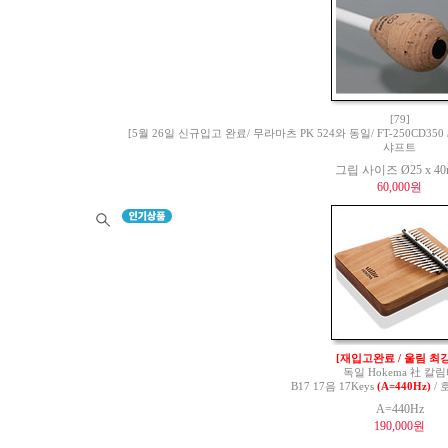
[79]
[5월 26일 신규입고 완료/ 무라마츠 PK 524와 동일/ FT-250CD350 / 
샤프트
그립 사이즈 Ø25 x 4
60,000원
[재입고완료 / 울림 최강
독일 Hokema 社 칼
B17 17음 17Keys
(A=440Hz)
/ 
A=440Hz
190,000원