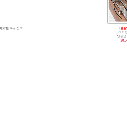
 비포함]
Key 선택
[렌탈
노래자랑
딩동댕
30,