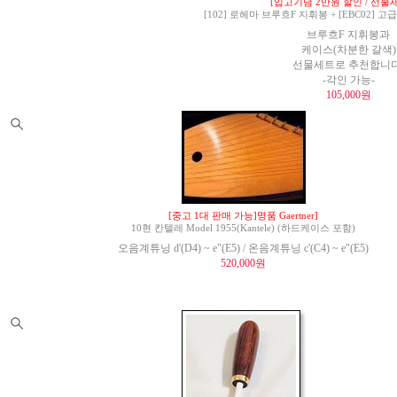
[입고기념 2만원 할인 / 선물세
[102] 로헤마 브루흐F 지휘봉 + [EBC02]
브루흐F 지휘봉과
케이스(차분한 갈색)
선물세트로 추천합니다
-각인 가능-
105,000원
[중고 1대 판매 가능]명품 Gaertner]
10현 칸텔레 Model 1955(Kantele) (하드케이스 포함)
오음계튜닝 d'(D4) ~ e"(E5) / 온음계튜닝 c'(C4) ~ e"(E5)
520,000원