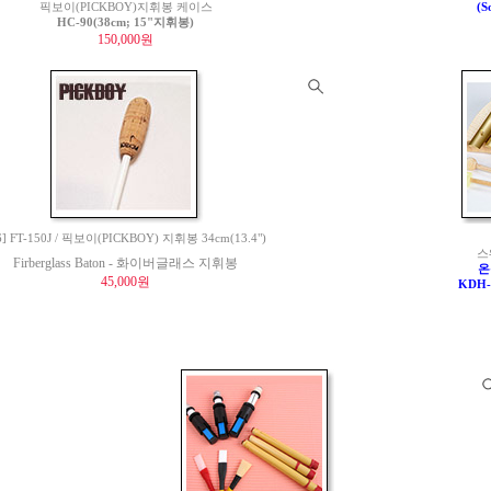
픽보이(PICKBOY)지휘봉 케이스
(S
HC-90(38cm; 15"지휘봉)
150,000원
6] FT-150J / 픽보이(PICKBOY) 지휘봉 34cm(13.4")
스
Firberglass Baton - 화이버글래스 지휘봉
온
45,000원
KDH-