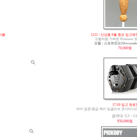
튜너블
[222 / 신상품 8월 중순 입고예
깃털처럼 가벼운 Premium
모델 : 스포르잔도(Sforzando)
70,000원
[7/20 입고 완료]
30키 입문/중급 잭키 잉글리쉬 콘서티나(Jackie 
음역대: G3 ~ C
950,000원