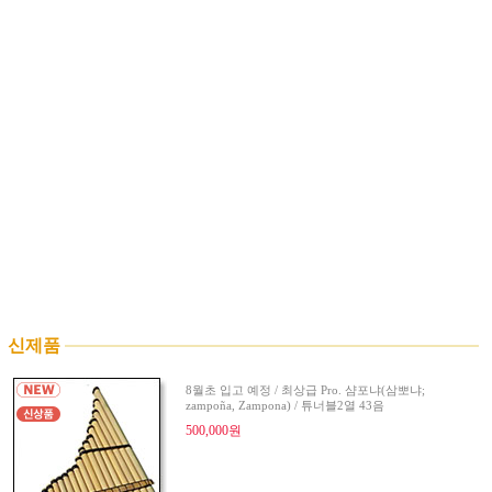
신제품
8월초 입고 예정 / 최상급 Pro. 샴포냐(삼뽀냐;
zampoña, Zampona) / 튜너블2열 43음
500,000원