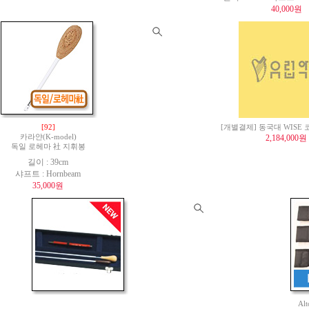
40,000원
[92]
[개별결제] 동국대 WISE
카라얀(K-model)
2,184,000원
독일 로헤마 社 지휘봉
길이 : 39cm
샤프트 : Hornbeam
35,000원
Al