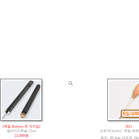
[독일 Rohema 社 직수입]
[82]
슬라이드휘슬 25cm
슈포어(Spohr) / 독일 
22,000원
길이: 36.5cm 샤프트: Hor