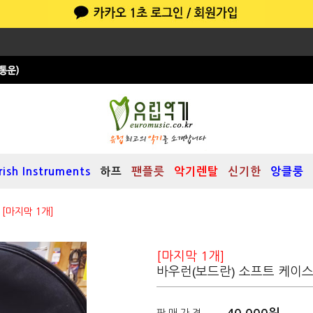
Irish Instruments
하프
팬플릇
악기렌탈
신기한
앙클룽
>
[마지막 1개]
[마지막 1개]
바우런(보드란) 소프트 케이