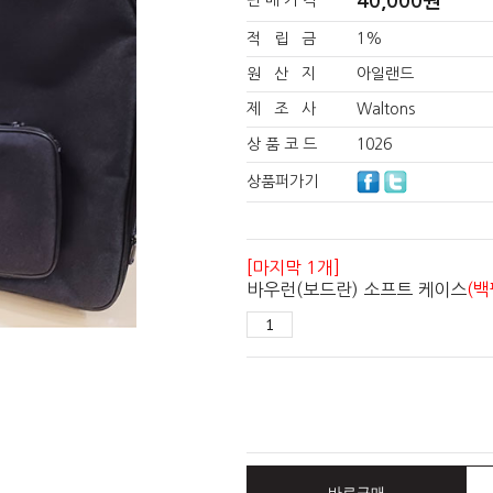
40,000
원
판 매 가 격
적 립 금
1%
원 산 지
아일랜드
제 조 사
Waltons
상 품 코 드
1026
상품퍼가기
[마지막 1개]
바우런(보드란) 소프트 케이스
(백
바로구매