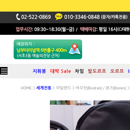
지휘봉
대박 Sale
차임
발도르프
오르프
HOME
아일랜드
바우런(Bodran) / 본즈(Bones)
>
세계전통
>
>
바우런(보드란) 소프트 케이스
(백팩형)
16인치용