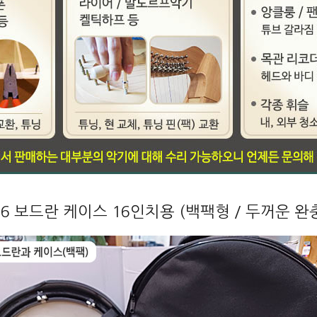
26 보드란 케이스 16인치용 (백팩형 / 두꺼운 완