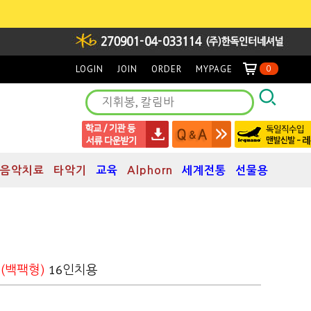
LOGIN
JOIN
ORDER
MYPAGE
0
음악치료
타악기
교육
Alphorn
세계전통
선물용
스
16인치용
(백팩형)