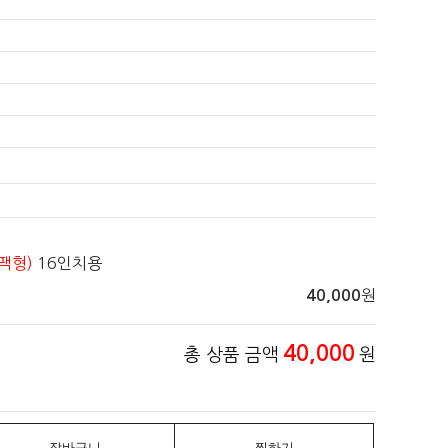
팩형)
16인치용
원
40,000
40,000
총 상품 금액
원
장바구니
찜하기