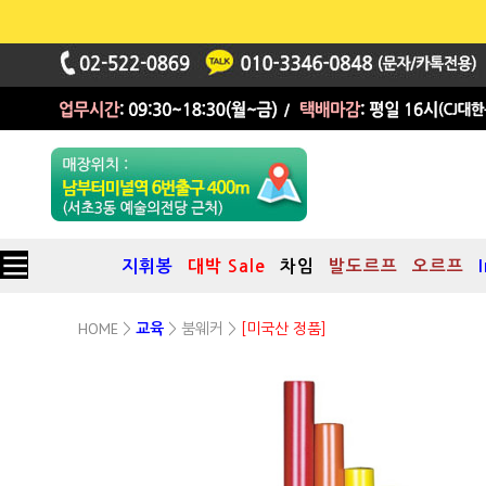
지휘봉
대박 Sale
차임
발도르프
오르프
HOME
붐웨커
>
교육
>
>
[미국산 정품]
1. 붐웨커 중간음역
온음계 (8음)