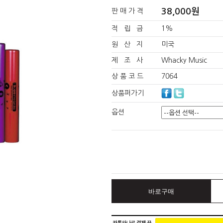
38,000원
판 매 가 격
적 립 금
1%
원 산 지
미국
제 조 사
Whacky Music
상 품 코 드
7064
상품퍼가기
옵션
바로구매