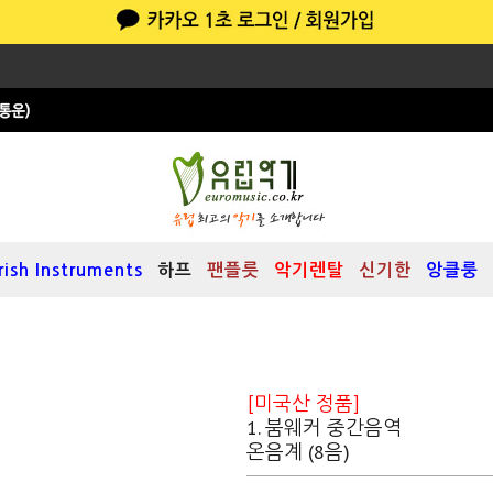
Irish Instruments
하프
팬플릇
악기렌탈
신기한
앙클룽
[미국산 정품]
1. 붐웨커 중간음역
온음계 (8음)